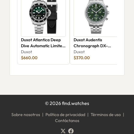
Duxot Atlantica Deep
Duxot Audentis
Dux
Dive Automatic Limited
Chronograph DX-
Chr
Edition DX-2066-22
Duxot
2022-33
Duxot
Blu
Dux
$660.00
$370.00
$13
©
2026
find.watches
Sobre nosotros
|
Política de privacidad
|
Términos de uso
|
Contáctanos