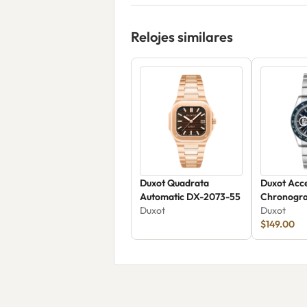
Relojes similares
Duxot Quadrata
Duxot Acc
Automatic DX-2073-55
Chronogr
Duxot
Skeleton E
Duxot
2065-DD
$149.00