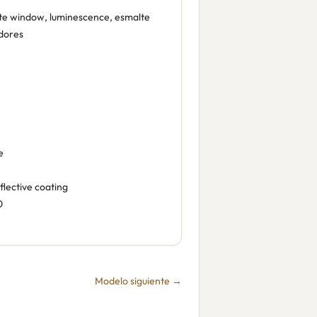
e window, luminescence, esmalte
dores
e
flective coating
0
Modelo siguiente →