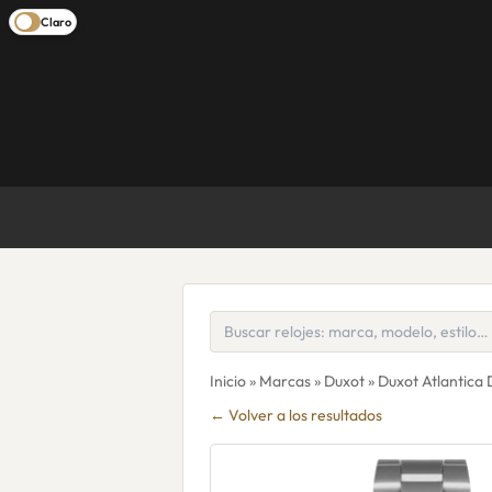
Claro
Inicio
»
Marcas
»
Duxot
» Duxot Atlantica
← Volver a los resultados