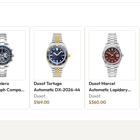
elero
Duxot Tortuga
Duxot Marcel
aph Compax
Automatic DX-2026-44
Automatic Lapidary
dition DX-
Duxot
Limited Edition Red
Duxot
$169.00
Granite DX-2059-BB
$360.00