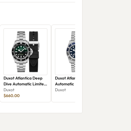
Duxot Atlantica Deep
Duxot Atlantica Diver
Dive Automatic Limited
Automatic DX-2057-44
Edition DX-2066-22
Duxot
Duxot
$660.00