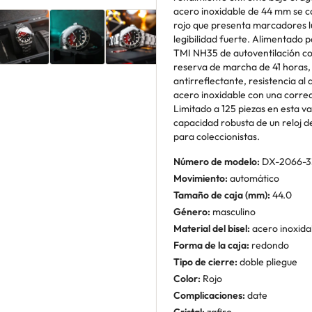
acero inoxidable de 44 mm se 
rojo que presenta marcadores l
legibilidad fuerte. Alimentado 
TMI NH35 de autoventilación con
reserva de marcha de 41 horas, 
antirreflectante, resistencia a
acero inoxidable con una corre
Limitado a 125 piezas en esta va
capacidad robusta de un reloj d
para coleccionistas.
Número de modelo:
DX-2066-3
Movimiento:
automático
Tamaño de caja (mm):
44.0
Género:
masculino
Material del bisel:
acero inoxida
Forma de la caja:
redondo
Tipo de cierre:
doble pliegue
Color:
Rojo
Complicaciones:
date