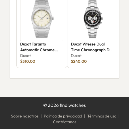
Duxot Taranto
Duxot Vitesse Dual
Dux
Automatic Chrome
Time Chronograph DX-
Met
Glow DX-2081-11
Duxot
2072-11
Duxot
Chr
Dux
$310.00
$240.00
Edi
$1,
©
2026
find.watches
Sobre nosotros
|
Política de privacidad
|
Términos de uso
|
Contáctanos