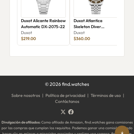
Duxot Alicante Rainbow
Duxot Atlantica
Dux
Automatic DX-2075-22
Skeleton Diver
Aut
Duxot
Automatic DX-2067-88
Duxot
Dux
$219.00
$360.00
©
2026
find.watches
Sobre nosotros
|
Política de privacidad
|
Términos de uso
|
Contáctanos
Divulgación de afiliados:
Como afiliado de Amazon, find.watches gana comisiones
por las compras que cumplan los requisitos. Podemos ganar una comisión cuando
↓
haces clic en enlaces a minoristas asociados y realizas una compra. find.watches