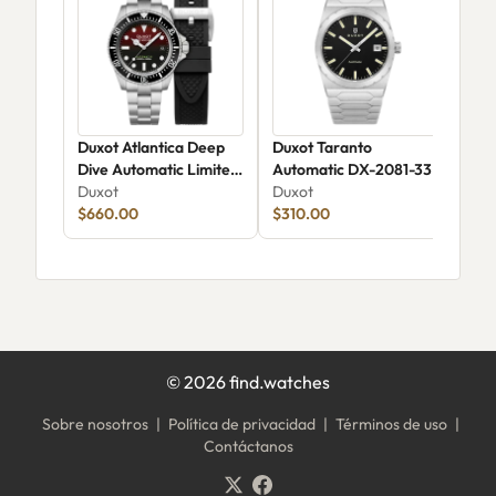
Duxot Atlantica Deep
Duxot Taranto
Dux
Dive Automatic Limited
Automatic DX-2081-33
Met
Edition DX-2066-33
Duxot
Duxot
Chr
Dux
$660.00
$310.00
Edi
$1,
©
2026
find.watches
Sobre nosotros
|
Política de privacidad
|
Términos de uso
|
Contáctanos