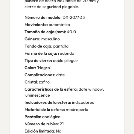
pulsera de acero inoxidable de 20 mm y
cierre de seguridad plegable.
Número de modelo:
DX-2077-33
Movimiento:
automático
Tamaño de caja (mm):
40.0
Género:
masculino
Fondo de caja:
pantalla
Forma de la caja:
redondo
Tipo de cierre:
doble pliegue
Color:
'Negro'
Complicaciones:
date
Cristal:
zafiro
Características de la esfera:
date window,
luminescence
Indicadores de la esfera:
indicadores
Material de la esfera:
madreperla
Pantalla:
analógico
Número de rubíes:
21
Edición limitada:
No