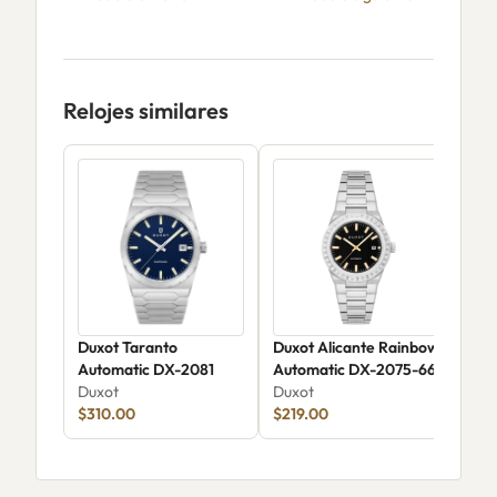
Relojes similares
Duxot Taranto
Duxot Alicante Rainbow
Duxo
Automatic DX-2081
Automatic DX-2075-66
Ske
Duxot
Duxot
Aut
Dux
$310.00
$219.00
$36