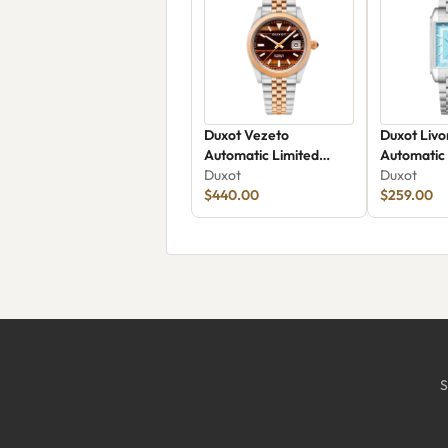
Duxot Vezeto
Duxot Liv
Automatic Limited
Automatic
Edition DX-2061-HH
Duxot
Duxot
$440.00
$259.00
S