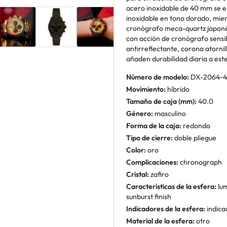
acero inoxidable de 40 mm se e
inoxidable en tono dorado, mie
cronógrafo meca-quartz japoné
con acción de cronógrafo sensib
antirreflectante, corona atornil
añaden durabilidad diaria a este
Número de modelo:
DX-2064-4
Movimiento:
híbrido
Tamaño de caja (mm):
40.0
Género:
masculino
Forma de la caja:
redondo
Tipo de cierre:
doble pliegue
Color:
oro
Complicaciones:
chronograph
Cristal:
zafiro
Características de la esfera:
lum
sunburst finish
Indicadores de la esfera:
indica
Material de la esfera:
otro