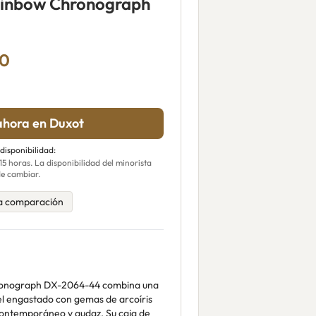
ainbow Chronograph
00
hora en Duxot
 disponibilidad:
 horas. La disponibilidad del minorista
e cambiar.
a comparación
ronograph DX-2064-44 combina una
el engastado con gemas de arcoíris
contemporáneo y audaz. Su caja de