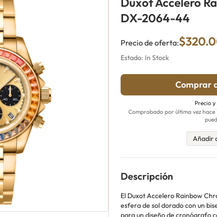
Duxot Accelero R
DX-2064-44
$320.
Precio de oferta:
Estado: In Stock
Comprar a
Precio y
Comprobado por última vez hace 15
pued
Añadir 
Descripción
El Duxot Accelero Rainbow Ch
esfera de sol dorado con un bis
para un diseño de cronógrafo 