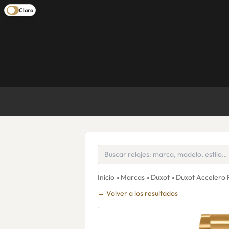
Claro
Inicio
»
Marcas
»
Duxot
» Duxot Accelero
← Volver a los resultados