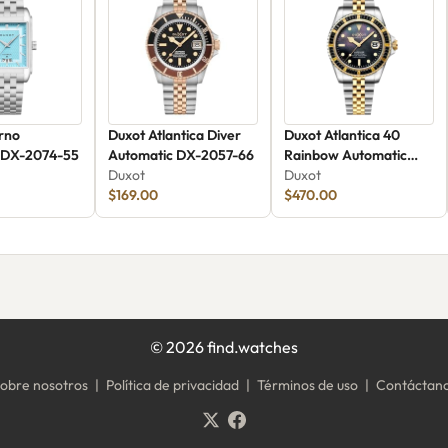
orno
Duxot Atlantica Diver
Duxot Atlantica 40
 DX-2074-55
Automatic DX-2057-66
Rainbow Automatic
Duxot
DX-2077-22
Duxot
$169.00
$470.00
©
2026
find.watches
obre nosotros
|
Política de privacidad
|
Términos de uso
|
Contáctan