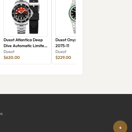
Duxot Atlantica Deep
Duxot Onyx Glow DX-
Dive Automatic Limited
2075-11
Edition DX-2066-55
Duxot
Duxot
$620.00
$229.00
os
↓