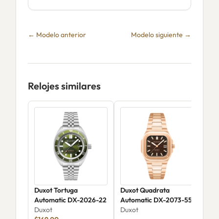
← Modelo anterior
Modelo siguiente →
Relojes similares
Duxot Tortuga
Duxot Quadrata
Dux
Automatic DX-2026-22
Automatic DX-2073-55
Aut
Duxot
Duxot
Edi
Dux