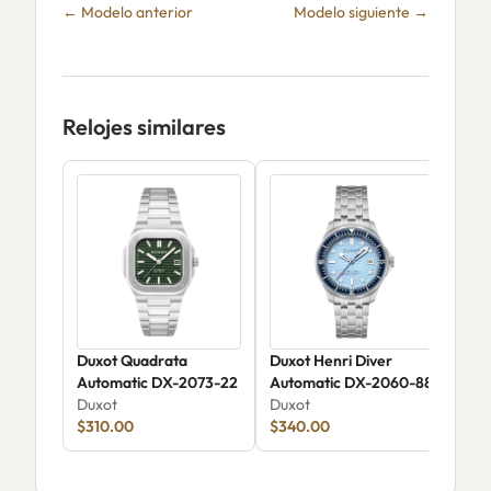
← Modelo anterior
Modelo siguiente →
Relojes similares
Duxot Quadrata
Duxot Henri Diver
Dux
Automatic DX-2073-22
Automatic DX-2060-88
Aut
Duxot
Duxot
Edit
Dux
$310.00
$340.00
DX-
$47