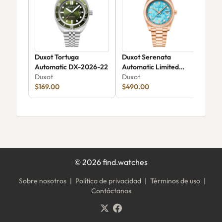
Duxot Tortuga
Duxot Serenata
Dux
Automatic DX-2026-22
Automatic Limited
Aut
Duxot
Edition DX-2058-GG
Duxot
Dux
$169.00
$490.00
$16
©
2026
find.watches
Sobre nosotros
|
Política de privacidad
|
Términos de uso
|
Contáctanos