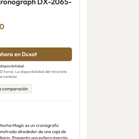
hronograph DX-2065-
00
hora en Duxot
 disponibilidad:
 horas. La disponibilidad del minorista
e cambiar.
a comparación
Mocha Magic es un cronógrafo
nstruido alrededor de una caja de
diario. Presenta una esfera marrón