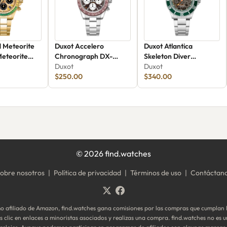
d Meteorite
Duxot Accelero
Duxot Atlantica
Meteorite
Chronograph DX-
Skeleton Diver
33
2065-99
Duxot
Automatic DX-2067-33
Duxot
$250.00
$340.00
©
2026
find.watches
obre nosotros
|
Política de privacidad
|
Términos de uso
|
Contáctan
 afiliado de Amazon, find.watches gana comisiones por las compras que cumplan l
clic en enlaces a minoristas asociados y realizas una compra. find.watches no es u