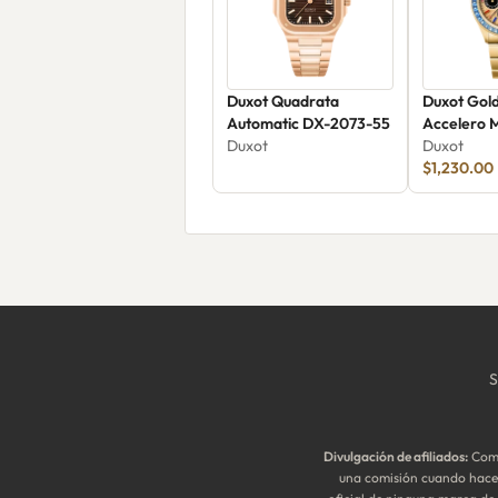
Duxot Quadrata
Duxot Gol
Automatic DX-2073-55
Accelero 
Duxot
DX-2071-
Duxot
$1,230.00
S
Divulgación de afiliados:
Como
una comisión cuando haces 