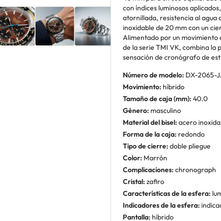
con índices luminosos aplicados,
atornillada, resistencia al agua
inoxidable de 20 mm con un cier
Alimentado por un movimiento 
de la serie TMI VK, combina la 
sensación de cronógrafo de est
Número de modelo:
DX-2065-J
Movimiento:
híbrido
Tamaño de caja (mm):
40.0
Género:
masculino
Material del bisel:
acero inoxida
Forma de la caja:
redondo
Tipo de cierre:
doble pliegue
Color:
Marrón
Complicaciones:
chronograph
Cristal:
zafiro
Características de la esfera:
lum
Indicadores de la esfera:
indica
Pantalla:
híbrido