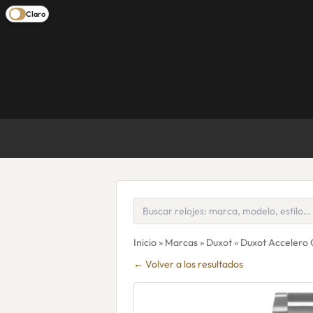
Claro
Inicio
»
Marcas
»
Duxot
» Duxot Accelero
← Volver a los resultados