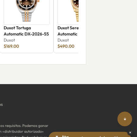
Duxot Tortuga
Duxot Serenata
Automatic DX-2026-55
Automatic Limited
Duxot
Edition Tiger Eye DX-
Duxot
$169.00
2058-EE
$490.00
os
↓
os requisitos. Podemos ganar
n «distribuidor autorizado»
×