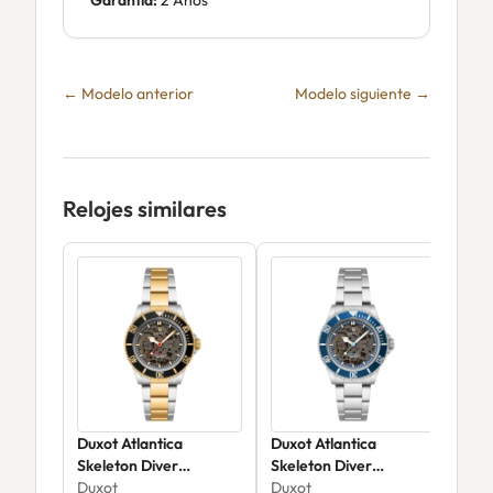
Garantía:
2 Años
← Modelo anterior
Modelo siguiente →
Relojes similares
Duxot Atlantica
Duxot Atlantica
Dux
Skeleton Diver
Skeleton Diver
Aut
Automatic DX-2067-44
Duxot
Automatic DX-2067-22
Duxot
Dux