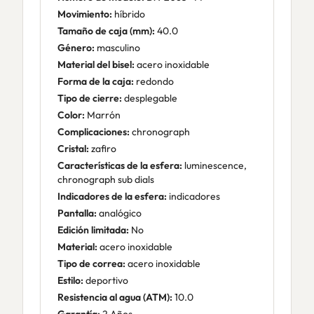
Movimiento:
híbrido
Tamaño de caja (mm):
40.0
Género:
masculino
Material del bisel:
acero inoxidable
Forma de la caja:
redondo
Tipo de cierre:
desplegable
Color:
Marrón
Complicaciones:
chronograph
Cristal:
zafiro
Características de la esfera:
luminescence,
chronograph sub dials
Indicadores de la esfera:
indicadores
Pantalla:
analógico
Edición limitada:
No
Material:
acero inoxidable
Tipo de correa:
acero inoxidable
Estilo:
deportivo
Resistencia al agua (ATM):
10.0