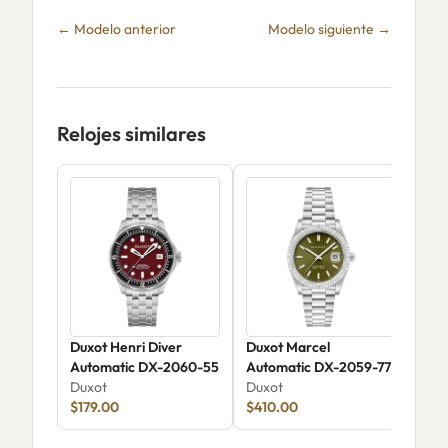
← Modelo anterior
Modelo siguiente →
Relojes similares
Duxot Henri Diver
Duxot Marcel
Duxo
Automatic DX-2060-55
Automatic DX-2059-77
Rai
Duxot
Duxot
DX-
Dux
$179.00
$410.00
$47