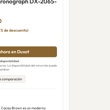
hronograph DX-2065-
0
4% de descuento)
hora en Duxot
 disponibilidad:
ras. La disponibilidad del minorista puede
ambiar.
a comparación
h Cacao Brown es un moderno