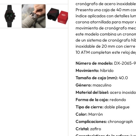
cronógrafo de acero inoxidable 
Presenta una caja de 40 mm co
índice aplicados con detalles lum
corona atornillada para mayor 
movimiento de cronógrafo meca
este modelo combina un cronomet
de un sistema de cronógrafo hí
inoxidable de 20 mm con cierre 
10 ATM completan este reloj d
Número de modelo:
DX-2065-9
Movimiento:
híbrido
Tamaño de caja (mm):
40.0
Género:
masculino
Material del bisel:
acero inoxida
Forma de la caja:
redondo
Tipo de cierre:
doble pliegue
Color:
Marrón
Complicaciones:
chronograph
Cristal:
zafiro