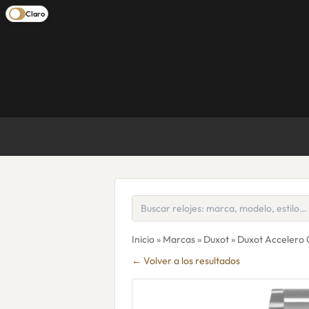
Claro
Inicio
»
Marcas
»
Duxot
» Duxot Accelero
← Volver a los resultados