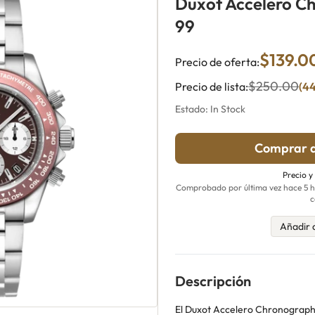
Duxot Accelero C
99
$139.0
Precio de oferta:
$250.00
Precio de lista:
(4
Estado: In Stock
Comprar a
Precio y
Comprobado por última vez hace 5 ho
c
Añadir 
Descripción
El Duxot Accelero Chronograp