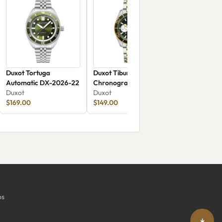
Duxot Tortuga
Duxot Tiburon
Automatic DX-2026-22
Chronograph DX-
Duxot
2062-55
Duxot
$169.00
$149.00
os
↓