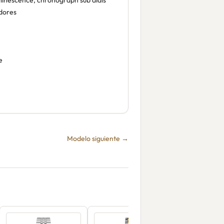
inescence, chronograph sub dials
dores
e
Modelo siguiente →