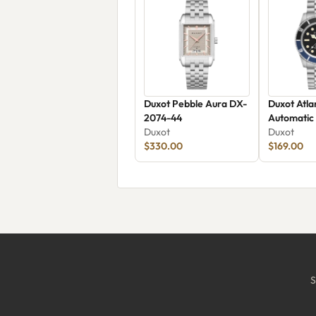
Duxot Pebble Aura DX-
Duxot Atla
2074-44
Automatic
Duxot
Duxot
$330.00
$169.00
S