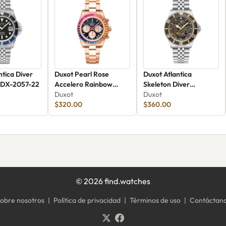
ntica Diver
Duxot Pearl Rose
Duxot Atlantica
 DX-2057-22
Accelero Rainbow
Skeleton Diver
Chronograph
Duxot
Automatic DX-2067-88
Duxot
$320.00
$360.00
©
2026
find.watches
obre nosotros
|
Política de privacidad
|
Términos de uso
|
Contáctan