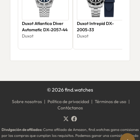
Duxot Atlantica Diver
Duxot Intrepid DX-
Dux
Automatic DX-2057-44
2005-33
Aut
Duxot
Duxot
Chr
Dux
Limi
$94
208
©
2026
find.watches
Sobre nosotros
|
Política de privacidad
|
Términos de uso
|
Contáctanos
Divulgación de afiliados:
Como afiliado de Amazon, find.watches gana comisiones
por las compras que cumplan los requisitos. Podemos ganar una comisión cuando