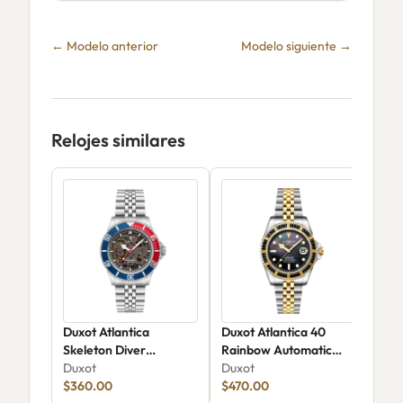
← Modelo anterior
Modelo siguiente →
Relojes similares
Duxot Atlantica
Duxot Atlantica 40
Dux
Skeleton Diver
Rainbow Automatic
207
Automatic DX-2067-66
Duxot
DX-2077-22
Duxot
Dux
$360.00
$470.00
$22